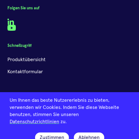
Folgen Sie uns auf
Warum selbstgemachte
LinkedIn
Lebensmittel nicht
YouTube
automatisch sicherer sind
18.Dezember.2025
•
Svenja Elsner
Schnellzugriff
Selbst gebacken, Bio und ohne
Produktübersicht
Backmischung – klingt automatisch
sicherer. Doch das stimmt nicht! In
Kontaktformular
unserem Artikel erklären wir, warum
selbstgemachtes Essen nicht
automatisch weniger mit Mykotoxinen
belastet ist und worauf es wirklich bei
Um Ihnen das beste Nutzererlebnis zu bieten,
der Lebensmittelsicherheit ankommt.
verwenden wir Cookies. Indem Sie diese Webseite
benutzen, stimmen Sie unseren
© 2026 SAFIA Technologies GmbH - Alle Rechte
Datenschutzrichtlinien
zu.
vorbehalten
•
Impressum & Datenschutz
Zustimmen
Ablehnen