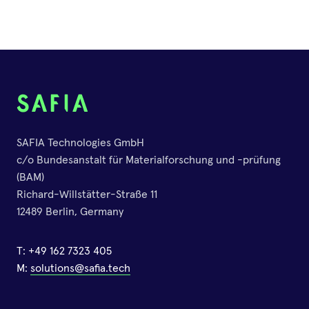
Mykotoxin-Multiplex-Assays:
Innovation in der
Lebensmittelsicherheit
04.März.2025
•
Timm Schwaar
SAFIA Technologies GmbH
Ein Projekt, kofinanziert von der
c/o Bundesanstalt für Materialforschung und -prüfung
Europäischen union
(BAM)
Richard-Willstätter-Straße 11
12489 Berlin, Germany
T:
+49 162 7323 405
M:
solutions@safia.tech