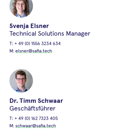
Svenja Elsner
Technical Solutions Manager
5 häufige
T:
+ 49 (0) 1556 3234 634
Herausforderungen bei der
M:
elsner@safia.tech
Kontrolle von Mykotoxinen
10.Juli.2025
•
Svenja Elsner
– und wie Sie ihnen erfolgreich
begegnen
Dr. Timm Schwaar
Geschäftsführer
T:
+ 49 (0) 162 7323 405
M:
schwaar@safia.tech