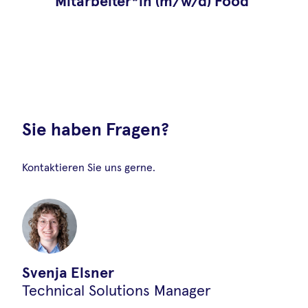
Mitarbeiter*in (m/w/d) Food
Defense und Schnellanalytik
04.Dezember.2025
•
Svenja Elsner
Bitte keine Bewerbungen mehr, die
Stelle wurde bereits besetzt!
Sie haben Fragen?
Kontaktieren Sie uns gerne.
Mykotoxin-Multiplex-Assays:
Svenja Elsner
Innovation in der
Technical Solutions Manager
Lebensmittelsicherheit