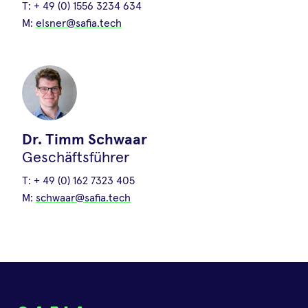
T:
+ 49 (0) 1556 3234 634
04.März.2025
•
Timm Schwaar
M:
elsner@safia.tech
Ein Projekt, kofinanziert von der
Europäischen union
Dr. Timm Schwaar
Geschäftsführer
T:
+ 49 (0) 162 7323 405
M:
schwaar@safia.tech
Erster Prototyp für
Tenuazonsäure aus dem EU-
geförderten ProFit-Projekt
09.Juni.2026
•
Svenja Elsner
Mit dem neuen mycoProfile Storage 3