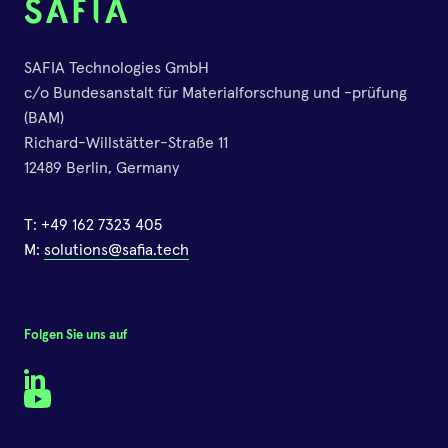
können Aflatoxine (AFL), Ochratoxin A
(OTA) und jetzt auch Tenuazonsäure
SAFIA Technologies GmbH
(TEA) gleichzeitig gemessen werden
c/o Bundesanstalt für Materialforschung und -prüfung
(BAM)
Richard-Willstätter-Straße 11
12489 Berlin, Germany
T:
+49 162 7323 405
M:
solutions@safia.tech
Aktuelle Wetterlage in
Brandenburg (August 2025)
und Auswirkungen auf
Folgen Sie uns auf
Mykotoxine im Getreide
LinkedIn
08.August.2025
•
Svenja Elsner
YouTube
Feucht-warme Witterung begünstigt