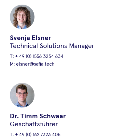
Erster Prototyp für
Tenuazonsäure aus dem EU-
Svenja Elsner
geförderten ProFit-Projekt
Technical Solutions Manager
09.Juni.2026
•
Svenja Elsner
T:
+ 49 (0) 1556 3234 634
Mit dem neuen mycoProfile Storage 3
M:
elsner@safia.tech
können Aflatoxine (AFL), Ochratoxin A
(OTA) und jetzt auch Tenuazonsäure
(TEA) gleichzeitig gemessen werden
Dr. Timm Schwaar
Geschäftsführer
T:
+ 49 (0) 162 7323 405