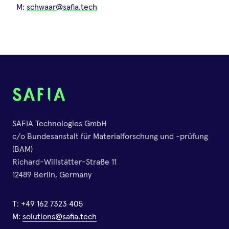
M:
schwaar@safia.tech
Klimawandel und
Mykotoxine: Erster Nachweis
von Aflatoxin B1 in
österreichischem Mais
bestätigt neue Risiken für
die Lebensmittelsicherheit
07.Juli.2026
•
Svenja Elsner
Eine neue Studie zeigt erstmals Aflatoxin
SAFIA Technologies GmbH
B1 in österreichischem Mais. Erfahren
c/o Bundesanstalt für Materialforschung und -prüfung
Sie, wie der Klimawandel
(BAM)
Mykotoxinrisiken verändert und warum
Richard-Willstätter-Straße 11
Multiplex-Analytik immer wichtiger wird.
12489 Berlin, Germany
T:
+49 162 7323 405
M:
solutions@safia.tech