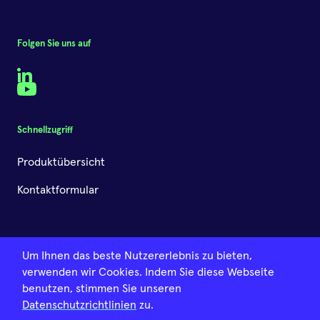
Mykotoxin-Multiplex-Assays:
Folgen Sie uns auf
Innovation in der
LinkedIn
Lebensmittelsicherheit
YouTube
04.März.2025
•
Timm Schwaar
Ein Projekt, kofinanziert von der
Schnellzugriff
Europäischen union
Produktübersicht
Kontaktformular
Um Ihnen das beste Nutzererlebnis zu bieten,
verwenden wir Cookies. Indem Sie diese Webseite
benutzen, stimmen Sie unseren
© 2026 SAFIA Technologies GmbH - Alle Rechte
Datenschutzrichtlinien
zu.
vorbehalten
•
Impressum & Datenschutz